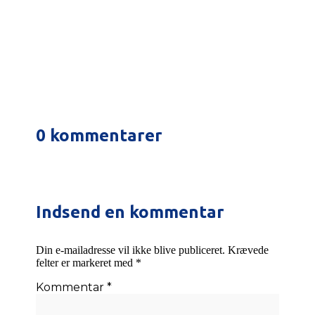
remove this text inline or in the
module Content settings. You can
also style every...
0 kommentarer
Indsend en kommentar
Din e-mailadresse vil ikke blive publiceret.
Krævede
felter er markeret med
*
Kommentar
*