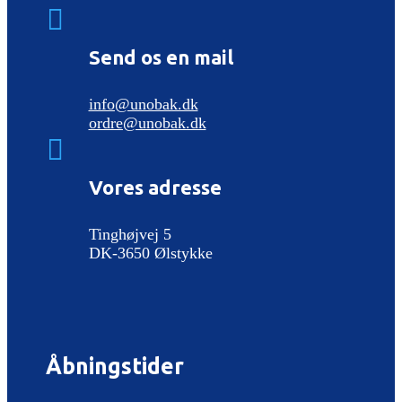

Send os en mail
info@unobak.dk
ordre@unobak.dk

Vores adresse
Tinghøjvej 5
DK-3650 Ølstykke
Åbningstider