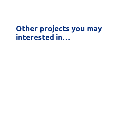
Other projects you may
interested in…
Your content goes here. Edit or
remove this text inline or in the
module Content settings. You can
also style every...